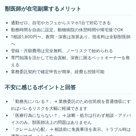
獣医師が在宅副業するメリット
通勤ゼロ。自宅やカフェからスマホ1台で対応できる
勤務時間を自由に設定。動物病院の休憩時間や帰宅後でOK
1相談1,800円〜。夜間・深夜は加算あり。指名料は全額獣医師
へ
登録・月額費用は完全無料。ノーリスクで始められる
専門知識を活かして社会貢献。深夜に困るペットオーナーを救
える
業務委託契約で確定申告が簡単。経費も控除可能
不安に感じるポイントと回答
「勤務先にバレる？」→ 業務委託のため住民税を普通徴収にす
ればバレるリスクを大幅に軽減できます
「医療行為にならない？」→ 診断・処方は行わず相談・アドバ
イスのみ。獣医師法上の問題はありません
「クレームが心配」→ 相談前に免責事項を表示。トラブル時は