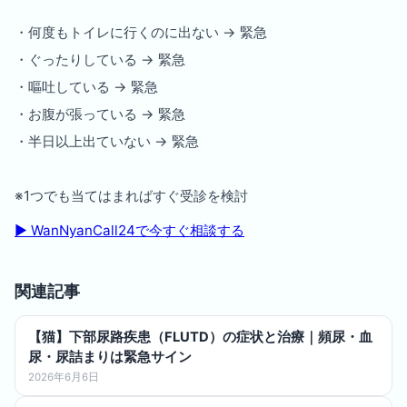
・何度もトイレに行くのに出ない → 緊急
・ぐったりしている → 緊急
・嘔吐している → 緊急
・お腹が張っている → 緊急
・半日以上出ていない → 緊急
※1つでも当てはまればすぐ受診を検討
▶︎ WanNyanCall24で今すぐ相談する
関連記事
【猫】下部尿路疾患（FLUTD）の症状と治療｜頻尿・血
尿・尿詰まりは緊急サイン
2026年6月6日