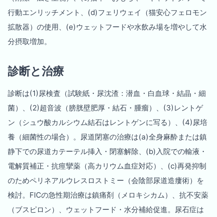
行動エンリッチメント、(d)フェリウェイ（猫安心フェロモン
拡散器）の使用、(e)ウェットフードや水飲み場を増やして水
分摂取増加。
診断と治療
診断は(1)尿検査（試験紙・尿沈渣：潜血・白血球・結晶・細
菌）、(2)超音波（膀胱壁肥厚・結石・腫瘤）、(3)レントゲ
ン（シュウ酸カルシウム結石はレントゲンに写る）、(4)尿培
養（細菌性の場合）。尿道閉塞の治療は(a)全身麻酔または鎮
静下での尿道カテーテル挿入・閉塞解除、(b)入院での輸液・
電解質補正・抗痙攣薬（高カリウム血症対応）、(c)再発抑制
のためペリネアルウレスロストミー（会陰部尿道造瘻術）を
検討。FICの急性期治療は鎮痛剤（メロキシカム）、抗不安薬
（ブスピロン）、ウェットフード・水分補給促進。尿石症は