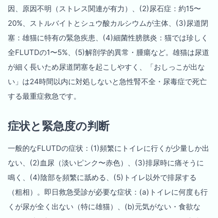
因、原因不明（ストレス関連が有力）、(2)尿石症：約15〜
20%、ストルバイトとシュウ酸カルシウムが主体、(3)尿道閉
塞：雄猫に特有の緊急疾患、(4)細菌性膀胱炎：猫では珍しく
全FLUTDの1〜5%、(5)解剖学的異常・腫瘍など。雄猫は尿道
が細く長いため尿道閉塞を起こしやすく、「おしっこが出な
い」は24時間以内に対処しないと急性腎不全・尿毒症で死亡
する最重症救急です。
症状と緊急度の判断
一般的なFLUTDの症状：(1)頻繁にトイレに行くが少量しか出
ない、(2)血尿（淡いピンク〜赤色）、(3)排尿時に痛そうに
鳴く、(4)陰部を頻繁に舐める、(5)トイレ以外で排尿する
（粗相）。即日救急受診が必要な症状：(a)トイレに何度も行
くが尿が全く出ない（特に雄猫）、(b)元気がない・食欲な