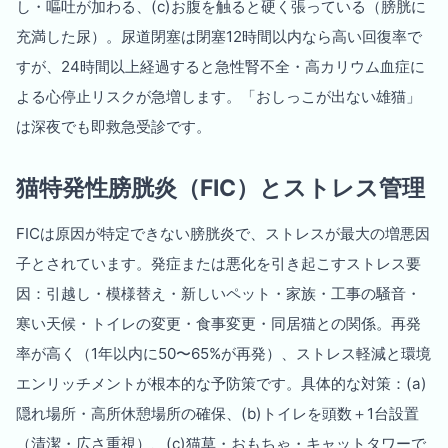
し・嘔吐が加わる、(c)お腹を触ると硬く張っている（膀胱に
充満した尿）。尿道閉塞は閉塞12時間以内なら高い回復率で
すが、24時間以上経過すると急性腎不全・高カリウム血症に
よる心停止リスクが急増します。「おしっこが出ない雄猫」
は深夜でも即救急受診です。
猫特発性膀胱炎（FIC）とストレス管理
FICは原因が特定できない膀胱炎で、ストレスが最大の増悪因
子とされています。発症または悪化を引き起こすストレス要
因：引越し・模様替え・新しいペット・家族・工事の騒音・
寒い天候・トイレの変更・食事変更・同居猫との関係。再発
率が高く（1年以内に50〜65%が再発）、ストレス軽減と環境
エンリッチメントが根本的な予防策です。具体的な対策：(a)
隠れ場所・高所休憩場所の確保、(b)トイレを頭数＋1台設置
（清潔・広さ重視）、(c)猫草・おもちゃ・キャットタワーで