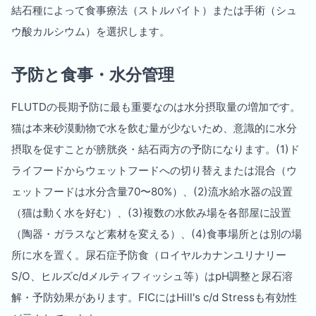
結石種によって食事療法（ストルバイト）または手術（シュ
ウ酸カルシウム）を選択します。
予防と食事・水分管理
FLUTDの長期予防に最も重要なのは水分摂取量の増加です。
猫は本来砂漠動物で水を飲む量が少ないため、意識的に水分
摂取を促すことが膀胱炎・結石両方の予防になります。(1)ド
ライフードからウェットフードへの切り替えまたは混合（ウ
ェットフードは水分含量70〜80%）、(2)流水給水器の設置
（猫は動く水を好む）、(3)複数の水飲み場を各部屋に設置
（陶器・ガラスなど素材を変える）、(4)食事場所とは別の場
所に水を置く。尿石症予防食（ロイヤルカナンユリナリー
S/O、ヒルズc/dメルティフィッシュ等）はpH調整と尿石溶
解・予防効果があります。FICにはHill's c/d Stressも有効性