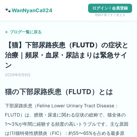
ログイン / 会員登録
🐾
WanNyanCall24
登録不要ですぐ使える
← ブログ一覧に戻る
【猫】下部尿路疾患（FLUTD）の症状と
治療｜頻尿・血尿・尿詰まりは緊急サイ
ン
2026年6月6日
猫の下部尿路疾患（FLUTD）とは
下部尿路疾患（Feline Lower Urinary Tract Disease：
FLUTD）は、膀胱・尿道に関わる症状の総称で、猫全体の
1〜3%が年間に経験する頻度の高いトラブルです。主な原因
は(1)猫特発性膀胱炎（FIC）：約55〜65%を占める最多原