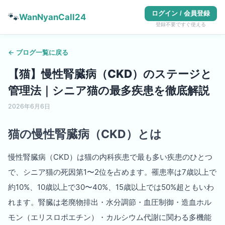
ログイン / 会員登録
🐾
WanNyanCall24
登録不要ですぐ使える
← ブログ一覧に戻る
【猫】慢性腎臓病（CKD）のステージと
管理法｜シニア猫の最多疾患を徹底解説
2026年6月6日
猫の慢性腎臓病（CKD）とは
慢性腎臓病（CKD）は猫の内科疾患で最も多い疾患のひとつ
で、シニア猫の死因第1〜2位を占めます。罹患率は7歳以上で
約10%、10歳以上で30〜40%、15歳以上では50%超ともいわ
れます。腎臓は老廃物排出・水分調節・血圧制御・造血ホル
モン（エリスロポエチン）・カルシウム代謝に関わる多機能