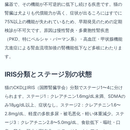
臓器で、その機能が不可逆的に低下し続ける疾患です。猫の
腎臓は犬よりも代償能力が高く、症状が出るころにはすでに
75%以上の機能が失われているため、早期発見のための定期
検診が不可欠です。原因は慢性腎炎・多嚢胞性腎疾患
（PKD、特にペルシャ・バーマン系）・高血圧・甲状腺機能
亢進症による腎血流増加後の腎機能低下など多岐にわたりま
す。
IRIS分類とステージ別の状態
猫のCKDはIRIS（国際腎臓学会）分類でステージ1〜4に分け
られます。ステージ1：クレアチニン1.6mg/dL未満、SDMAの
み18μg/dL以上、症状なし。ステージ2：クレアチニン1.6〜
2.8mg/dL、軽度の多飲多尿・被毛悪化・軽い体重減少。ステ
ージ3：クレアチニン2.8〜5.0mg/dL、食欲低下・嘔吐・口