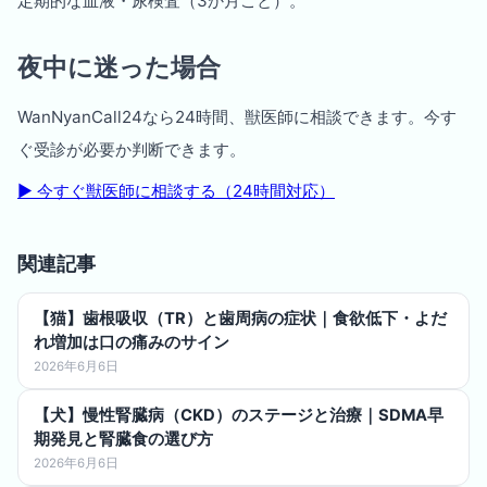
定期的な血液・尿検査（3か月ごと）。
夜中に迷った場合
WanNyanCall24なら24時間、獣医師に相談できます。今す
ぐ受診が必要か判断できます。
▶︎ 今すぐ獣医師に相談する（24時間対応）
関連記事
【猫】歯根吸収（TR）と歯周病の症状｜食欲低下・よだ
れ増加は口の痛みのサイン
2026年6月6日
【犬】慢性腎臓病（CKD）のステージと治療｜SDMA早
期発見と腎臓食の選び方
2026年6月6日