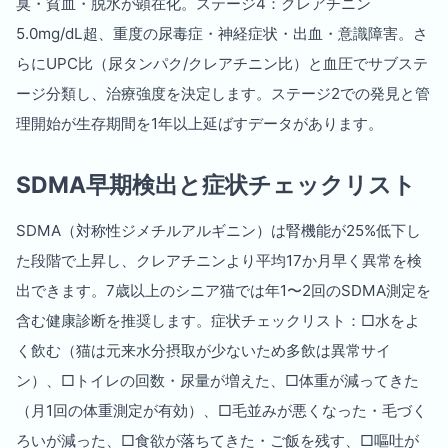
臭・貧血・脱水が顕在化。ステージ4：クレアチニン
5.0mg/dL超、重度の尿毒症・神経症状・出血・意識障害。さ
らにUPC比（尿タンパク/クレアチニン比）と血圧でサブステ
ージ分類し、治療強度を決定します。ステージ2での発見と管
理開始が生存期間を1年以上延ばすデータがあります。
SDMA早期検出と症状チェックリスト
SDMA（対称性ジメチルアルギニン）は腎機能が25%低下し
た段階で上昇し、クレアチニンより平均17か月早く異常を検
出できます。7歳以上のシニア猫では年1〜2回のSDMA測定を
含む健康診断を推奨します。症状チェックリスト：□水をよ
く飲む（猫は元来水分摂取が少ないため多飲は異常サイ
ン）、□トイレの回数・尿量が増えた、□体重が減ってきた
（月1回の体重測定が有効）、□毛並みが悪くなった・毛づく
ろいが減った、□食欲が落ちてきた・ご飯を残す、□嘔吐が