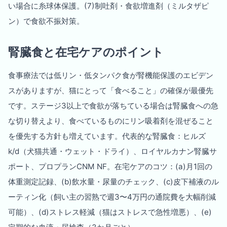
い場合に糸球体保護。(7)制吐剤・食欲増進剤（ミルタザピ
ン）で食欲不振対策。
腎臓食と在宅ケアのポイント
食事療法では低リン・低タンパク食が腎機能保護のエビデン
スがありますが、猫にとって「食べること」の確保が最優先
です。ステージ3以上で食欲が落ちている場合は腎臓食への急
な切り替えより、食べているものにリン吸着剤を混ぜること
を優先する方針も増えています。代表的な腎臓食：ヒルズ
k/d（犬猫共通・ウェット・ドライ）、ロイヤルカナン腎臓サ
ポート、プロプランCNM NF。在宅ケアのコツ：(a)月1回の
体重測定記録、(b)飲水量・尿量のチェック、(c)皮下補液のル
ーティン化（飼い主の習熟で週3〜4万円の通院費を大幅削減
可能）、(d)ストレス軽減（猫はストレスで急性増悪）、(e)