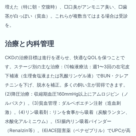
増えた（特に朝・空腹時）、□口臭がアンモニア臭い、□歯
茎が白っぽい（貧血）。これらが複数当てはまる場合は受診
を。
治療と内科管理
CKDの治療目標は進行を遅らせ、快適なQOLを保つことで
す。ステージ別の主な治療：(1)輸液療法：週1〜3回の在宅皮
下補液（生理食塩液または乳酸リンゲル液）でBUN・クレア
チニンを下げ、脱水を補正。多くの飼い主が習得できます。
(2)降圧治療：収縮期血圧160mmHg以上にアムロジピン（ノ
ルバスク）。(3)貧血管理：ダルベポエチン注射（造血刺
激）。(4)リン吸着剤：リンを食事から吸着（炭酸ランタン、
水酸化アルミニウム）。(5)腸内リン吸着バインダー
（Renalzin等）。(6)ACE阻害薬（ベナゼプリル）でUPCが高