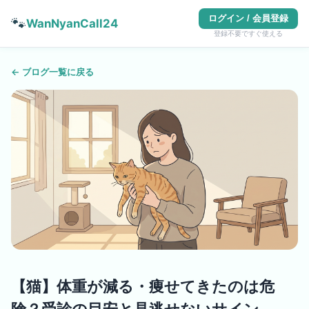
ログイン / 会員登録
🐾
WanNyanCall24
登録不要ですぐ使える
← ブログ一覧に戻る
【猫】体重が減る・痩せてきたのは危
険？受診の目安と見逃せないサイン