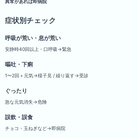
異常があれば即病院
症状別チェック
呼吸が荒い・息が荒い
安静時40回以上・口呼吸→緊急
嘔吐・下痢
1〜2回＋元気→様子見 / 繰り返す→受診
ぐったり
急な元気消失→危険
誤飲・誤食
チョコ・玉ねぎなど→即病院