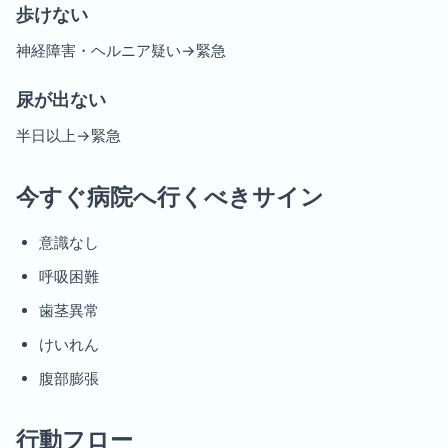
歩けない
神経障害・ヘルニア疑い→緊急
尿が出ない
半日以上→緊急
今すぐ病院へ行くべきサイン
意識なし
呼吸困難
歯茎異常
けいれん
腹部膨張
行動フロー