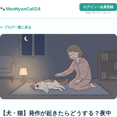
ログイン / 会員登録
🐾
WanNyanCall24
登録不要ですぐ使える
← ブログ一覧に戻る
【犬・猫】発作が起きたらどうする？夜中