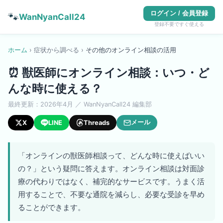
ログイン / 会員登録
🐾
WanNyanCall24
登録不要ですぐ使える
ホーム
›
症状から調べる
›
その他
の
オンライン相談の活用
⏰
獣医師にオンライン相談：いつ・ど
んな時に使える？
最終更新：
2026年4月
／ WanNyanCall24 編集部
メール
X
LINE
Threads
「オンラインの獣医師相談って、どんな時に使えばいい
の？」という疑問に答えます。オンライン相談は対面診
療の代わりではなく、補完的なサービスです。うまく活
用することで、不要な通院を減らし、必要な受診を早め
ることができます。