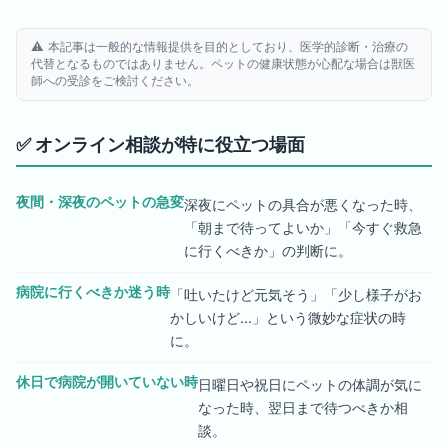
⚠️ 本記事は一般的な情報提供を目的としており、医学的診断・治療の
代替となるものではありません。ペットの健康状態が心配な場合は獣医
師への受診をご検討ください。
✅
オンライン相談が特に役立つ場面
夜間・深夜のペットの急変
深夜にペットの具合が悪くなった時、
「朝まで待ってよいか」「今すぐ救急
に行くべきか」の判断に。
病院に行くべきか迷う時
「吐いたけど元気そう」「少し様子がお
かしいけど...」という微妙な症状の時
に。
休日で病院が開いていない時
日曜日や祝日にペットの体調が気に
なった時、翌日まで待つべきか相
談。