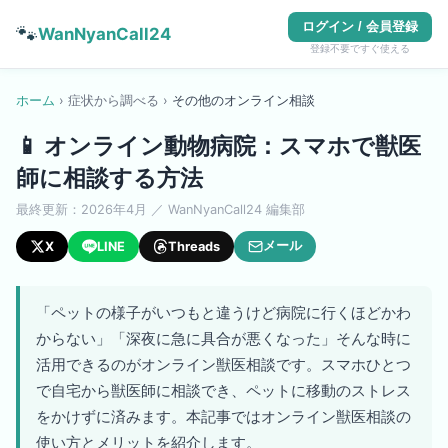
ログイン / 会員登録
🐾
WanNyanCall24
登録不要ですぐ使える
ホーム
›
症状から調べる
›
その他
の
オンライン相談
📱
オンライン動物病院：スマホで獣医
師に相談する方法
最終更新：
2026年4月
／ WanNyanCall24 編集部
メール
X
LINE
Threads
「ペットの様子がいつもと違うけど病院に行くほどかわ
からない」「深夜に急に具合が悪くなった」そんな時に
活用できるのがオンライン獣医相談です。スマホひとつ
で自宅から獣医師に相談でき、ペットに移動のストレス
をかけずに済みます。本記事ではオンライン獣医相談の
使い方とメリットを紹介します。