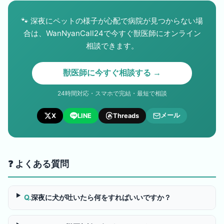
🐾
深夜にペットの様子が心配で病院が見つからない場
合は、WanNyanCall24で今すぐ獣医師にオンライン
相談できます。
獣医師に今すぐ相談する →
24時間対応・スマホで完結・最短で相談
メール
X
LINE
Threads
❓ よくある質問
Q.
深夜に犬が吐いたら何をすればいいですか？