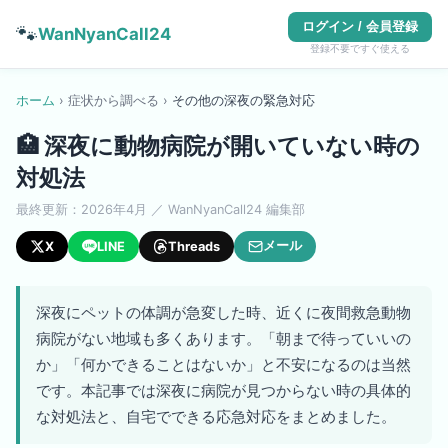
ログイン / 会員登録
🐾
WanNyanCall24
登録不要ですぐ使える
ホーム
›
症状から調べる
›
その他
の
深夜の緊急対応
🏥
深夜に動物病院が開いていない時の
対処法
最終更新：
2026年4月
／ WanNyanCall24 編集部
メール
X
LINE
Threads
深夜にペットの体調が急変した時、近くに夜間救急動物
病院がない地域も多くあります。「朝まで待っていいの
か」「何かできることはないか」と不安になるのは当然
です。本記事では深夜に病院が見つからない時の具体的
な対処法と、自宅でできる応急対応をまとめました。