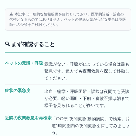
⚠️ 本記事は一般的な情報提供を目的としており、医学的診断・治療の
代替となるものではありません。ペットの健康状態が心配な場合は獣医
師への受診をご検討ください。
🔍
まず確認すること
ペットの意識・呼吸
意識がない・呼吸が止まっている場合は最も
緊急です。遠方でも夜間救急を探して移動し
てください。
症状の緊急度
出血・痙攣・呼吸困難・誤飲は夜間でも受診
が必要。軽い嘔吐・下痢・食欲不振は朝まで
様子を見られることが多いです。
近隣の夜間救急を再検索
「○○県 夜間救急 動物病院」で検索。片
道1時間圏内の夜間救急を探してみましょ
う。