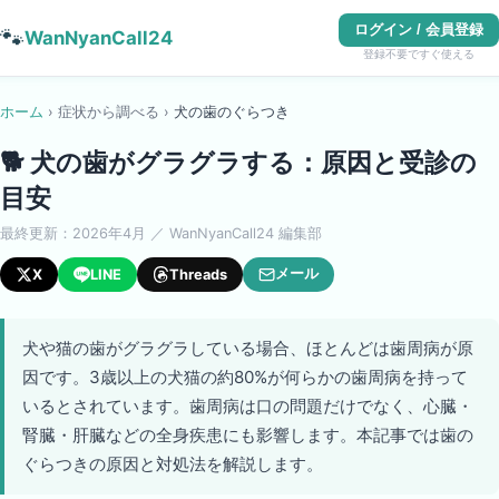
ログイン / 会員登録
🐾
WanNyanCall24
登録不要ですぐ使える
ホーム
›
症状から調べる
›
犬
の
歯のぐらつき
🐕
犬の歯がグラグラする：原因と受診の
目安
最終更新：
2026年4月
／ WanNyanCall24 編集部
メール
X
LINE
Threads
犬や猫の歯がグラグラしている場合、ほとんどは歯周病が原
因です。3歳以上の犬猫の約80%が何らかの歯周病を持って
いるとされています。歯周病は口の問題だけでなく、心臓・
腎臓・肝臓などの全身疾患にも影響します。本記事では歯の
ぐらつきの原因と対処法を解説します。