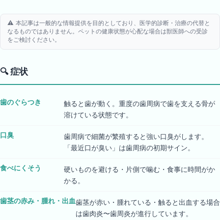
⚠️ 本記事は一般的な情報提供を目的としており、医学的診断・治療の代替と
なるものではありません。ペットの健康状態が心配な場合は獣医師への受診
をご検討ください。
🔍
症状
歯のぐらつき
触ると歯が動く。重度の歯周病で歯を支える骨が
溶けている状態です。
口臭
歯周病で細菌が繁殖すると強い口臭がします。
「最近口が臭い」は歯周病の初期サイン。
食べにくそう
硬いものを避ける・片側で噛む・食事に時間がか
かる。
歯茎の赤み・腫れ・出血
歯茎が赤い・腫れている・触ると出血する場合
は歯肉炎〜歯周炎が進行しています。