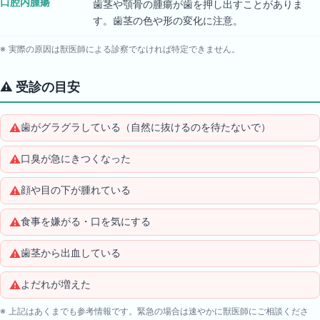
口腔内腫瘍
歯茎や顎骨の腫瘍が歯を押し出すことがありま
す。歯茎の色や形の変化に注意。
※ 実際の原因は獣医師による診察でなければ特定できません。
⚠️
受診の目安
⚠️
歯がグラグラしている（自然に抜けるのを待たないで）
⚠️
口臭が急にきつくなった
⚠️
顔や目の下が腫れている
⚠️
食事を嫌がる・口を気にする
⚠️
歯茎から出血している
⚠️
よだれが増えた
※ 上記はあくまでも参考情報です。緊急の場合は速やかに獣医師にご相談くださ