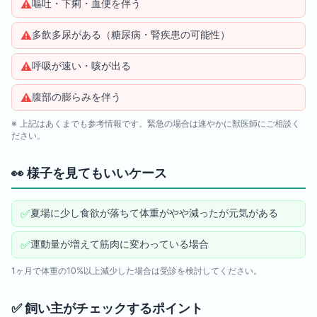
⚠️
嘔吐・下痢・血便を伴う
⚠️
多飲多尿がある（糖尿病・腎疾患の可能性）
⚠️
呼吸が速い・咳が出る
⚠️
腹部の膨らみを伴う
※ 上記はあくまでも参考情報です。緊急の場合は速やかに獣医師にご相談く
ださい。
👀
様子を見てもいいケース
✅
夏場に少し食欲が落ちて体重がやや減ったが元気がある
✅
運動量が増えて筋肉に変わっている場合
1ヶ月で体重の10%以上減少した場合は受診を検討してください。
✅
飼い主がチェックするポイント