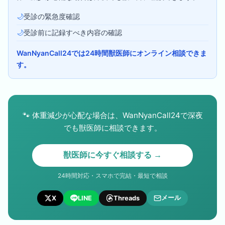
🌙
受診の緊急度確認
🌙
受診前に記録すべき内容の確認
WanNyanCall24では24時間獣医師にオンライン相談できま
す。
🐾
体重減少が心配な場合は、WanNyanCall24で深夜
でも獣医師に相談できます。
獣医師に今すぐ相談する →
24時間対応・スマホで完結・最短で相談
メール
X
LINE
Threads