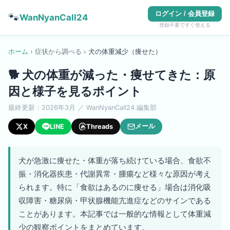
ログイン / 会員登録
🐾
WanNyanCall24
登録不要ですぐ使える
ホーム
›
症状から調べる
›
犬
の
体重減少（痩せた）
🐕
犬の体重が減った・痩せてきた：原
因と様子を見るポイント
最終更新：
2026年3月
／ WanNyanCall24 編集部
メール
X
LINE
Threads
犬が急激に痩せた・体重が落ち続けている場合、食欲不
振・消化器疾患・代謝異常・腫瘍など様々な原因が考え
られます。特に「食欲はあるのに痩せる」場合は消化吸
収障害・糖尿病・甲状腺機能亢進症などのサインである
ことがあります。本記事では一般的な情報として体重減
少の観察ポイントをまとめています。