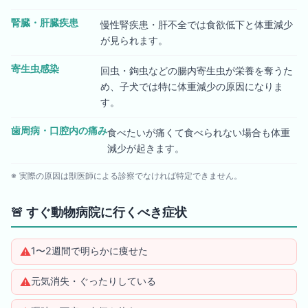
腎臓・肝臓疾患
慢性腎疾患・肝不全では食欲低下と体重減少
が見られます。
寄生虫感染
回虫・鉤虫などの腸内寄生虫が栄養を奪うた
め、子犬では特に体重減少の原因になりま
す。
歯周病・口腔内の痛み
食べたいが痛くて食べられない場合も体重
減少が起きます。
※ 実際の原因は獣医師による診察でなければ特定できません。
🚨
すぐ動物病院に行くべき症状
⚠️
1〜2週間で明らかに痩せた
⚠️
元気消失・ぐったりしている