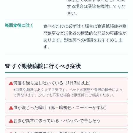
する場合は受診を検討してくだ
さい。
毎回食後に吐く
食べるたびに必ず吐く場合は食道拡張症や幽
門狭窄など消化器の構造的な問題の可能性が
あります。獣医師への相談をおすすめしま
す。
🚨
すぐ動物病院に行くべき症状
⚠️
何度も繰り返し吐いている（1日3回以上）
※回数や頻度はあくまで目安です。ペットの状態や普段の様子によっ
て異なります。少しでも不安な場合は獣医師にご相談ください。
⚠️
血が混じった嘔吐（赤・暗褐色・コーヒーかす状）
⚠️
お腹が異常に張っている・パンパンで苦しそう