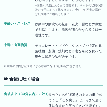
※回数や頻度はあくまで目安です。ペットの状態や普
段の様子によって異なります。少しでも不安な場合
は獣医師にご相談ください。
車酔い・ストレス
移動中や病院での緊張、花火・雷などの刺激
でも嘔吐します。原因が明らかなら多くは一
過性です。
中毒・有害物質
チョコレート・ブドウ・タマネギ・特定の観
葉植物・農薬・洗剤など有害なものを食べた
場合は緊急受診が必要です。
※ 実際の原因は獣医師による診察でなければ特定できません。
🍽️
食後に吐く場合
食後すぐ（30分以内）に吐く
食べたものがほぼそのままの形で出
てくる「吐き戻し」は、胃まで届く
前に食道から戻ってきた状態です。