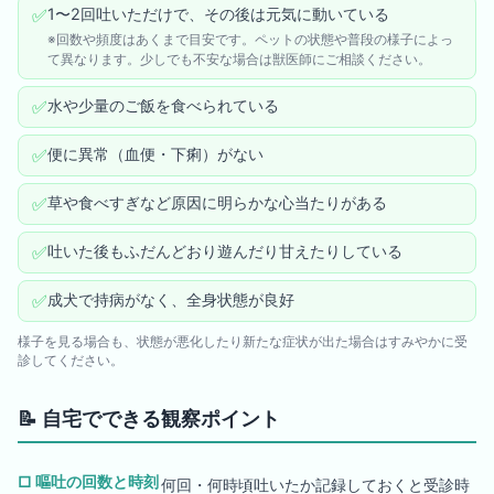
✅
1〜2回吐いただけで、その後は元気に動いている
※回数や頻度はあくまで目安です。ペットの状態や普段の様子によっ
て異なります。少しでも不安な場合は獣医師にご相談ください。
✅
水や少量のご飯を食べられている
✅
便に異常（血便・下痢）がない
✅
草や食べすぎなど原因に明らかな心当たりがある
✅
吐いた後もふだんどおり遊んだり甘えたりしている
✅
成犬で持病がなく、全身状態が良好
様子を見る場合も、状態が悪化したり新たな症状が出た場合はすみやかに受
診してください。
📝
自宅でできる観察ポイント
□
嘔吐の回数と時刻
何回・何時頃吐いたか記録しておくと受診時