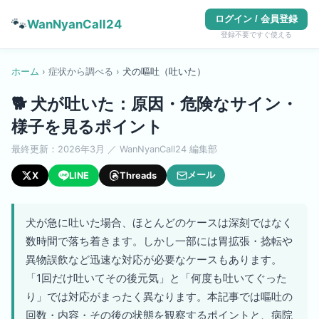
ログイン / 会員登録
🐾
WanNyanCall24
登録不要ですぐ使える
ホーム
›
症状から調べる
›
犬
の
嘔吐（吐いた）
🐕
犬が吐いた：原因・危険なサイン・
様子を見るポイント
最終更新：
2026年3月
／ WanNyanCall24 編集部
メール
X
LINE
Threads
犬が急に吐いた場合、ほとんどのケースは深刻ではなく
数時間で落ち着きます。しかし一部には胃拡張・捻転や
異物誤飲など迅速な対応が必要なケースもあります。
「1回だけ吐いてその後元気」と「何度も吐いてぐった
り」では対応がまったく異なります。本記事では嘔吐の
回数・内容・その後の状態を観察するポイントと、病院