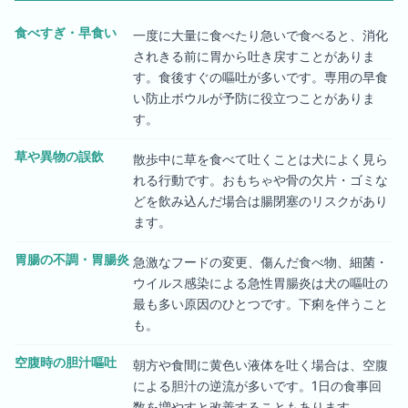
食べすぎ・早食い
一度に大量に食べたり急いで食べると、消化
されきる前に胃から吐き戻すことがありま
す。食後すぐの嘔吐が多いです。専用の早食
い防止ボウルが予防に役立つことがありま
す。
草や異物の誤飲
散歩中に草を食べて吐くことは犬によく見ら
れる行動です。おもちゃや骨の欠片・ゴミな
どを飲み込んだ場合は腸閉塞のリスクがあり
ます。
胃腸の不調・胃腸炎
急激なフードの変更、傷んだ食べ物、細菌・
ウイルス感染による急性胃腸炎は犬の嘔吐の
最も多い原因のひとつです。下痢を伴うこと
も。
空腹時の胆汁嘔吐
朝方や食間に黄色い液体を吐く場合は、空腹
による胆汁の逆流が多いです。1日の食事回
数を増やすと改善することもあります。