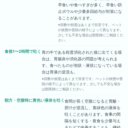
早食いや食べすぎが多く、早食い防
止ボウルや少量多回給与が対策にな
ることがあります。
※回数や頻度はあくまで目安です。ペット
の状態や普段の様子によって異なります。
少しでも不安な場合は獣医師にご相談くだ
さい。
食後1〜2時間で吐く
胃の中である程度消化された後に出てくる場
合は、胃腸炎や消化器の問題が考えられま
す。食べたものが泡状・液状になっている場
合は胃液の逆流も。
※回数や頻度はあくまで目安です。ペットの状態や普
段の様子によって異なります。少しでも不安な場合
は獣医師にご相談ください。
朝方・空腹時に黄色い液体を吐く
食間が長く空腹になると胃酸・
胆汁が逆流し、黄緑色の液体を
吐くことがあります。食事の間
隔を短くする・夜食を少量与え
るなどで改善することも。継続