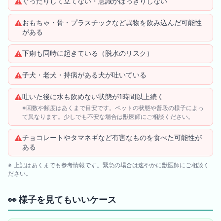
⚠️
ぐったりして立てない・意識がはっきりしない
⚠️
おもちゃ・骨・プラスチックなど異物を飲み込んだ可能性
がある
⚠️
下痢も同時に起きている（脱水のリスク）
⚠️
子犬・老犬・持病がある犬が吐いている
⚠️
吐いた後に水も飲めない状態が1時間以上続く
※回数や頻度はあくまで目安です。ペットの状態や普段の様子によっ
て異なります。少しでも不安な場合は獣医師にご相談ください。
⚠️
チョコレートやタマネギなど有害なものを食べた可能性が
ある
※ 上記はあくまでも参考情報です。緊急の場合は速やかに獣医師にご相談く
ださい。
👀
様子を見てもいいケース