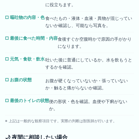
に役立ちます。
□
嘔吐物の内容・色
食べたもの・液体・血液・異物が混じってい
ないか確認し、可能なら写真を。
□
最後に食べた時間・内容
食後すぐか空腹時かで原因の手がかり
になります。
□
元気・食欲・飲水
吐いた後に普通にしているか。水を飲もうと
するかを確認。
□
お腹の状態
お腹が硬くなっていないか・張っていない
か・触ると痛がらないか確認。
□
最後のトイレの状態
便の形状・色を確認。血便や下痢がない
か。
※ 上記は一般的な観察項目です。実際の判断は獣医師が行います。
🌙
夜間に相談したい場合