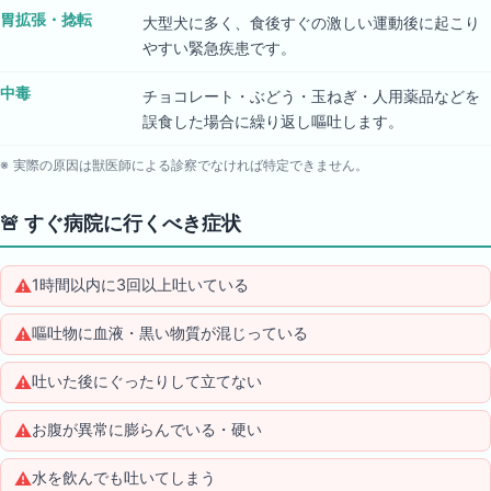
胃拡張・捻転
大型犬に多く、食後すぐの激しい運動後に起こり
やすい緊急疾患です。
中毒
チョコレート・ぶどう・玉ねぎ・人用薬品などを
誤食した場合に繰り返し嘔吐します。
※ 実際の原因は獣医師による診察でなければ特定できません。
🚨
すぐ病院に行くべき症状
⚠️
1時間以内に3回以上吐いている
⚠️
嘔吐物に血液・黒い物質が混じっている
⚠️
吐いた後にぐったりして立てない
⚠️
お腹が異常に膨らんでいる・硬い
⚠️
水を飲んでも吐いてしまう