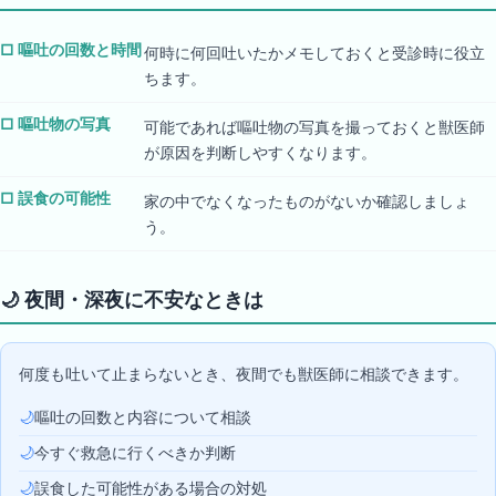
□
嘔吐の回数と時間
何時に何回吐いたかメモしておくと受診時に役立
ちます。
□
嘔吐物の写真
可能であれば嘔吐物の写真を撮っておくと獣医師
が原因を判断しやすくなります。
□
誤食の可能性
家の中でなくなったものがないか確認しましょ
う。
🌙
夜間・深夜に不安なときは
何度も吐いて止まらないとき、夜間でも獣医師に相談できます。
🌙
嘔吐の回数と内容について相談
🌙
今すぐ救急に行くべきか判断
🌙
誤食した可能性がある場合の対処