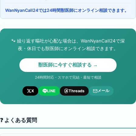
WanNyanCall24では24時間獣医師にオンライン相談できます。
🐾
繰り返す嘔吐が心配な場合は、WanNyanCall24で深
夜・休日でも獣医師にオンライン相談できます。
獣医師に今すぐ相談する →
24時間対応・スマホで完結・最短で相談
メール
X
LINE
Threads
❓ よくある質問