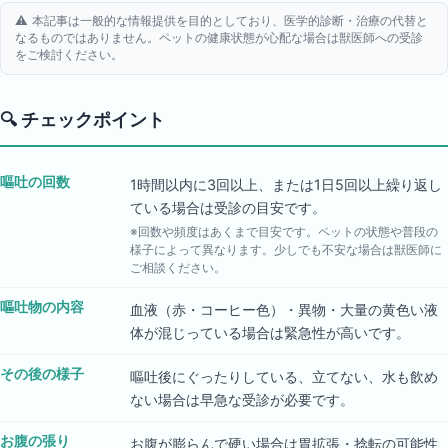
⚠️ 本記事は一般的な情報提供を目的としており、医学的診断・治療の代替と
なるものではありません。ペットの健康状態が心配な場合は獣医師への受診
をご検討ください。
🔍
チェックポイント
嘔吐の回数
1時間以内に3回以上、または1日5回以上繰り返し
ている場合は受診の目安です。
※回数や頻度はあくまで目安です。ペットの状態や普段の
様子によって異なります。少しでも不安な場合は獣医師に
ご相談ください。
嘔吐物の内容
血液（赤・コーヒー色）・異物・大量の黄色い液
体が混じっている場合は緊急性が高いです。
その後の様子
嘔吐後にぐったりしている、立てない、水も飲め
ない場合は早急な受診が必要です。
お腹の張り
お腹が膨らんで硬い場合は胃拡張・捻転の可能性