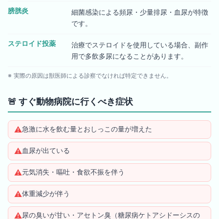
膀胱炎
細菌感染による頻尿・少量排尿・血尿が特徴
です。
ステロイド投薬
治療でステロイドを使用している場合、副作
用で多飲多尿になることがあります。
※ 実際の原因は獣医師による診察でなければ特定できません。
🚨
すぐ動物病院に行くべき症状
⚠️
急激に水を飲む量とおしっこの量が増えた
⚠️
血尿が出ている
⚠️
元気消失・嘔吐・食欲不振を伴う
⚠️
体重減少が伴う
⚠️
尿の臭いが甘い・アセトン臭（糖尿病ケトアシドーシスの