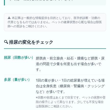
⚠️ 本記事は一般的な情報提供を目的としており、医学的診断・治療の
代替となるものではありません。ペットの健康状態が心配な場合は獣医
師への受診をご検討ください。
🔍
排尿の変化をチェック
頻尿（回数が多い）
膀胱炎・前立腺炎・結石・腫瘍など膀胱・尿
道の問題で少量を何度も出す場合が多いで
す。
多尿（量が多い）
1回の量が多い・1日の総尿量が増えている場
合は全身疾患（糖尿病・腎臓病・クッシング
など）が多いです。
※回数や頻度はあくまで目安です。ペットの状態や普
段の様子によって異なります。少しでも不安な場合
は獣医師にご相談ください。