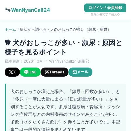
ログイン / 会員登録
🐾
WanNyanCall24
登録不要ですぐ使える
ホーム
›
症状から調べる
›
犬
の
おしっこが多い（頻尿・多尿）
🐕
犬がおしっこが多い・頻尿：原因と
様子を見るポイント
最終更新：
2026年3月
／ WanNyanCall24 編集部
メール
X
LINE
Threads
犬のおしっこが増えた場合、「頻尿（回数が多い）」と
「多尿（一度に大量に出る・1日の総量が多い）」を区
別することが大切です。多尿は糖尿病・腎臓病・クッシ
ング症候群などの内科疾患のサインであることが多く、
多飲（水をたくさん飲む）を伴うことが多いです。本記
事では一般的な情報をまとめています。