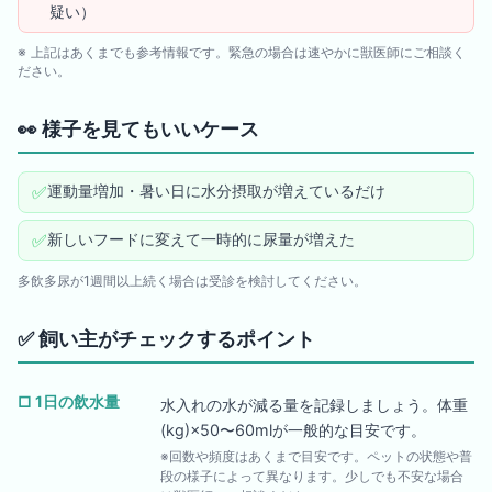
疑い）
※ 上記はあくまでも参考情報です。緊急の場合は速やかに獣医師にご相談く
ださい。
👀
様子を見てもいいケース
✅
運動量増加・暑い日に水分摂取が増えているだけ
✅
新しいフードに変えて一時的に尿量が増えた
多飲多尿が1週間以上続く場合は受診を検討してください。
✅
飼い主がチェックするポイント
□
1日の飲水量
水入れの水が減る量を記録しましょう。体重
(kg)×50〜60mlが一般的な目安です。
※回数や頻度はあくまで目安です。ペットの状態や普
段の様子によって異なります。少しでも不安な場合