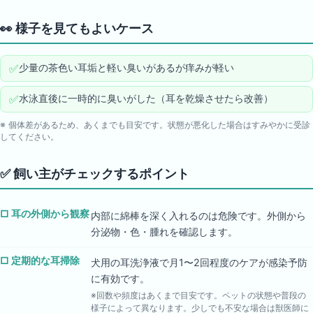
👀
様子を見てもよいケース
✅
少量の茶色い耳垢と軽い臭いがあるが痒みが軽い
✅
水泳直後に一時的に臭いがした（耳を乾燥させたら改善）
※ 個体差があるため、あくまでも目安です。状態が悪化した場合はすみやかに受診
してください。
✅
飼い主がチェックするポイント
□
耳の外側から観察
内部に綿棒を深く入れるのは危険です。外側から
分泌物・色・腫れを確認します。
□
定期的な耳掃除
犬用の耳洗浄液で月1〜2回程度のケアが感染予防
に有効です。
※回数や頻度はあくまで目安です。ペットの状態や普段の
様子によって異なります。少しでも不安な場合は獣医師に