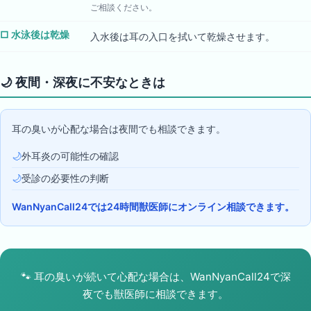
ご相談ください。
□
水泳後は乾燥
入水後は耳の入口を拭いて乾燥させます。
🌙
夜間・深夜に不安なときは
耳の臭いが心配な場合は夜間でも相談できます。
🌙
外耳炎の可能性の確認
🌙
受診の必要性の判断
WanNyanCall24では24時間獣医師にオンライン相談できます。
🐾
耳の臭いが続いて心配な場合は、WanNyanCall24で深
夜でも獣医師に相談できます。