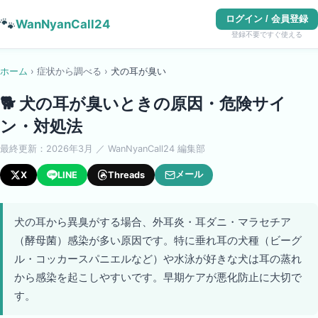
ログイン / 会員登録
🐾
WanNyanCall24
登録不要ですぐ使える
ホーム
›
症状から調べる
›
犬
の
耳が臭い
🐕
犬の耳が臭いときの原因・危険サイ
ン・対処法
最終更新：
2026年3月
／ WanNyanCall24 編集部
メール
X
LINE
Threads
犬の耳から異臭がする場合、外耳炎・耳ダニ・マラセチア
（酵母菌）感染が多い原因です。特に垂れ耳の犬種（ビーグ
ル・コッカースパニエルなど）や水泳が好きな犬は耳の蒸れ
から感染を起こしやすいです。早期ケアが悪化防止に大切で
す。