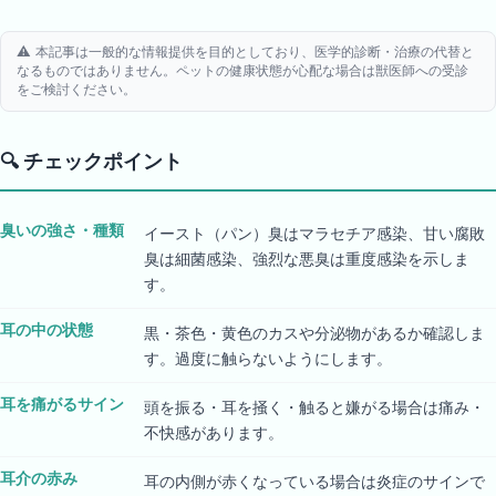
⚠️ 本記事は一般的な情報提供を目的としており、医学的診断・治療の代替と
なるものではありません。ペットの健康状態が心配な場合は獣医師への受診
をご検討ください。
🔍
チェックポイント
臭いの強さ・種類
イースト（パン）臭はマラセチア感染、甘い腐敗
臭は細菌感染、強烈な悪臭は重度感染を示しま
す。
耳の中の状態
黒・茶色・黄色のカスや分泌物があるか確認しま
す。過度に触らないようにします。
耳を痛がるサイン
頭を振る・耳を掻く・触ると嫌がる場合は痛み・
不快感があります。
耳介の赤み
耳の内側が赤くなっている場合は炎症のサインで