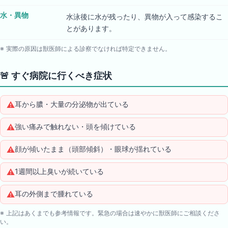
水・異物
水泳後に水が残ったり、異物が入って感染するこ
とがあります。
※ 実際の原因は獣医師による診察でなければ特定できません。
🚨
すぐ病院に行くべき症状
⚠️
耳から膿・大量の分泌物が出ている
⚠️
強い痛みで触れない・頭を傾けている
⚠️
顔が傾いたまま（頭部傾斜）・眼球が揺れている
⚠️
1週間以上臭いが続いている
⚠️
耳の外側まで腫れている
※ 上記はあくまでも参考情報です。緊急の場合は速やかに獣医師にご相談くださ
い。