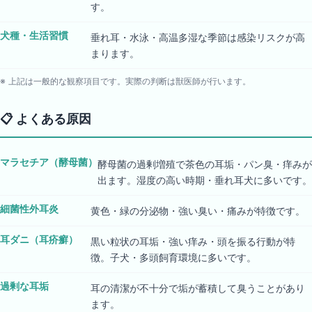
す。
犬種・生活習慣
垂れ耳・水泳・高温多湿な季節は感染リスクが高
まります。
※ 上記は一般的な観察項目です。実際の判断は獣医師が行います。
📋
よくある原因
マラセチア（酵母菌）
酵母菌の過剰増殖で茶色の耳垢・パン臭・痒みが
出ます。湿度の高い時期・垂れ耳犬に多いです。
細菌性外耳炎
黄色・緑の分泌物・強い臭い・痛みが特徴です。
耳ダニ（耳疥癬）
黒い粒状の耳垢・強い痒み・頭を振る行動が特
徴。子犬・多頭飼育環境に多いです。
過剰な耳垢
耳の清潔が不十分で垢が蓄積して臭うことがあり
ます。