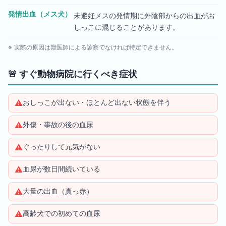
発情出血（メス犬）
未避妊メスの発情期に外陰部からの出血がお
しっこに混じることがあります。
※ 実際の原因は獣医師による診察でなければ特定できません。
🚨
すぐ動物病院に行くべき症状
⚠️
おしっこが出ない・ほとんど出ない状態を伴う
⚠️
外傷・事故の後の血尿
⚠️
ぐったりして元気がない
⚠️
血尿が数日間続いている
⚠️
大量の出血（真っ赤）
⚠️
高齢犬での初めての血尿