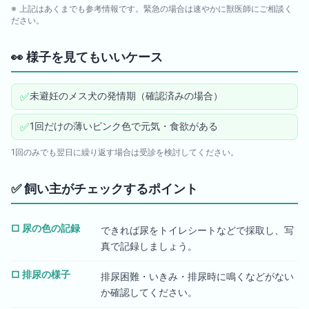
※ 上記はあくまでも参考情報です。緊急の場合は速やかに獣医師にご相談く
ださい。
👀
様子を見てもいいケース
✅
未避妊のメス犬の発情期（確認済みの場合）
✅
1回だけの薄いピンク色で元気・食欲がある
1回のみでも翌日に繰り返す場合は受診を検討してください。
✅
飼い主がチェックするポイント
□
尿の色の記録
できれば尿をトイレシートなどで採取し、写
真で記録しましょう。
□
排尿の様子
排尿困難・いきみ・排尿時に鳴くなどがない
か確認してください。