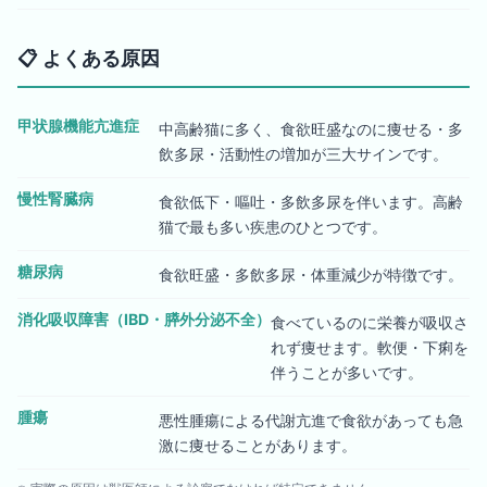
📋
よくある原因
甲状腺機能亢進症
中高齢猫に多く、食欲旺盛なのに痩せる・多
飲多尿・活動性の増加が三大サインです。
慢性腎臓病
食欲低下・嘔吐・多飲多尿を伴います。高齢
猫で最も多い疾患のひとつです。
糖尿病
食欲旺盛・多飲多尿・体重減少が特徴です。
消化吸収障害（IBD・膵外分泌不全）
食べているのに栄養が吸収さ
れず痩せます。軟便・下痢を
伴うことが多いです。
腫瘍
悪性腫瘍による代謝亢進で食欲があっても急
激に痩せることがあります。