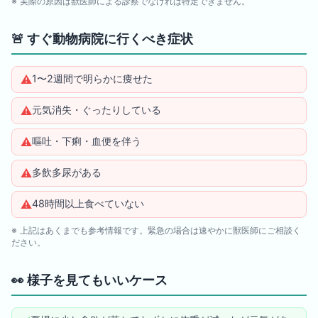
※ 実際の原因は獣医師による診察でなければ特定できません。
🚨
すぐ動物病院に行くべき症状
⚠️
1〜2週間で明らかに痩せた
⚠️
元気消失・ぐったりしている
⚠️
嘔吐・下痢・血便を伴う
⚠️
多飲多尿がある
⚠️
48時間以上食べていない
※ 上記はあくまでも参考情報です。緊急の場合は速やかに獣医師にご相談く
ださい。
👀
様子を見てもいいケース