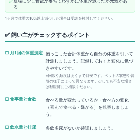
✅
夏場に少し食欲が落ちてわずかに体重が減ったが元気があ
る
1ヶ月で体重の10%以上減少した場合は受診を検討してください。
✅
飼い主がチェックするポイント
□
月1回の体重測定
抱っこした合計体重から自分の体重を引いて
計測しましょう。記録しておくと変化に気づ
きやすいです。
※回数や頻度はあくまで目安です。ペットの状態や普
段の様子によって異なります。少しでも不安な場合
は獣医師にご相談ください。
□
食事量と食欲
食べる量が変わっているか・食べ方の変化
（喜んで食べる・嫌がる）を観察しましょ
う。
□
飲水量と排尿
多飲多尿がないか確認しましょう。