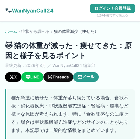
ログイン / 会員登録
🐾
WanNyanCall24
登録不要ですぐ使える
ホーム
›
症状から調べる
›
猫
の
体重減少（痩せた）
🐱
猫の体重が減った・痩せてきた：原
因と様子を見るポイント
最終更新：
2026年3月
／ WanNyanCall24 編集部
メール
X
LINE
Threads
猫が急激に痩せた・体重が落ち続けている場合、食欲不
振・消化器疾患・甲状腺機能亢進症・腎臓病・腫瘍など
様々な原因が考えられます。特に「食欲旺盛なのに痩せ
る」場合は甲状腺機能亢進症などのサインのことがあり
ます。本記事では一般的な情報をまとめています。