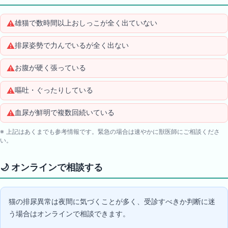
⚠️
雄猫で数時間以上おしっこが全く出ていない
⚠️
排尿姿勢で力んでいるが全く出ない
⚠️
お腹が硬く張っている
⚠️
嘔吐・ぐったりしている
⚠️
血尿が鮮明で複数回続いている
※ 上記はあくまでも参考情報です。緊急の場合は速やかに獣医師にご相談くださ
い。
🌙
オンラインで相談する
猫の排尿異常は夜間に気づくことが多く、受診すべきか判断に迷
う場合はオンラインで相談できます。