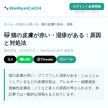
ログイン / 会員登録
🐾
WanNyanCall24
登録不要ですぐ使える
ホーム
›
症状から調べる
›
猫
の
皮膚の赤み・湿疹
🐱
猫の皮膚が赤い・湿疹がある：原因
と対処法
最終更新：
2026年3月
／ WanNyanCall24 編集部
メール
X
LINE
Threads
猫の皮膚が赤い・ブツブツした湿疹がある・じゅくじゅ
くしているなどの皮膚症状は、アレルギー・細菌感染・
接触性皮膚炎・ノミなど多くの原因が考えられます。本
記事では一般的な情報をまとめています。