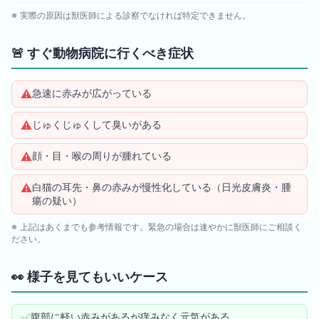
※ 実際の原因は獣医師による診察でなければ特定できません。
🚨
すぐ動物病院に行くべき症状
⚠️
急速に赤みが広がっている
⚠️
じゅくじゅくして臭いがある
⚠️
顔・目・喉の周りが腫れている
⚠️
白猫の耳先・鼻の赤みが慢性化している（日光皮膚炎・腫
瘍の疑い）
※ 上記はあくまでも参考情報です。緊急の場合は速やかに獣医師にご相談く
ださい。
👀
様子を見てもいいケース
✅
腹部に軽い赤みがあるが痒みなく元気がある