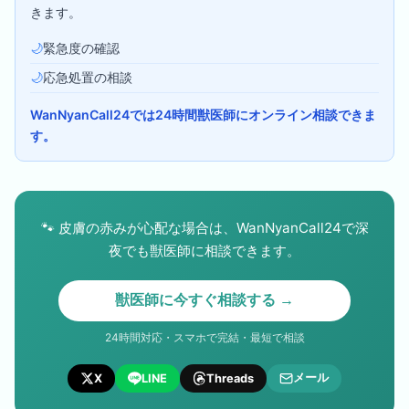
きます。
🌙
緊急度の確認
🌙
応急処置の相談
WanNyanCall24では24時間獣医師にオンライン相談できま
す。
🐾
皮膚の赤みが心配な場合は、WanNyanCall24で深
夜でも獣医師に相談できます。
獣医師に今すぐ相談する →
24時間対応・スマホで完結・最短で相談
メール
X
LINE
Threads