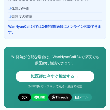
🌙
体温の評価
🌙
緊急度の確認
WanNyanCall24では24時間獣医師にオンライン相談できま
す。
🐾
発熱が心配な場合は、WanNyanCall24で深夜でも
獣医師に相談できます。
獣医師に今すぐ相談する →
24時間対応・スマホで完結・最短で相談
メール
X
LINE
Threads