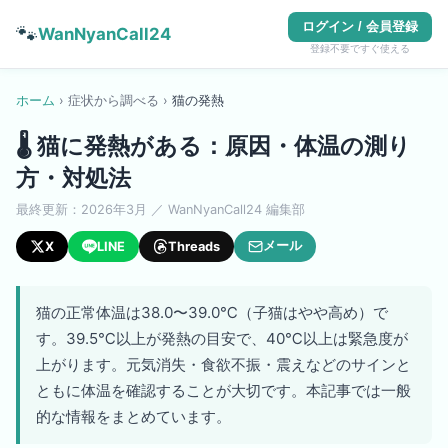
ログイン / 会員登録
🐾
WanNyanCall24
登録不要ですぐ使える
ホーム
›
症状から調べる
›
猫
の
発熱
🌡️
猫に発熱がある：原因・体温の測り
方・対処法
最終更新：
2026年3月
／ WanNyanCall24 編集部
メール
X
LINE
Threads
猫の正常体温は38.0〜39.0℃（子猫はやや高め）で
す。39.5℃以上が発熱の目安で、40℃以上は緊急度が
上がります。元気消失・食欲不振・震えなどのサインと
ともに体温を確認することが大切です。本記事では一般
的な情報をまとめています。