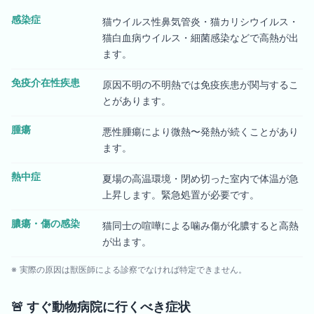
感染症
猫ウイルス性鼻気管炎・猫カリシウイルス・
猫白血病ウイルス・細菌感染などで高熱が出
ます。
免疫介在性疾患
原因不明の不明熱では免疫疾患が関与するこ
とがあります。
腫瘍
悪性腫瘍により微熱〜発熱が続くことがあり
ます。
熱中症
夏場の高温環境・閉め切った室内で体温が急
上昇します。緊急処置が必要です。
膿瘍・傷の感染
猫同士の喧嘩による噛み傷が化膿すると高熱
が出ます。
※ 実際の原因は獣医師による診察でなければ特定できません。
🚨
すぐ動物病院に行くべき症状