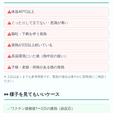
⚠️
体温40℃以上
⚠️
ぐったりして立てない・意識が薄い
⚠️
嘔吐・下痢を伴う発熱
⚠️
発熱が2日以上続いている
⚠️
高温環境にいた後（熱中症の疑い）
⚠️
子猫・老猫・持病がある猫の発熱
※ 上記はあくまでも参考情報です。緊急の場合は速やかに獣医師にご相談く
ださい。
👀
様子を見てもいいケース
✅
ワクチン接種後1〜2日の微熱（副反応）