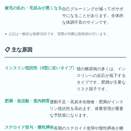
被毛の乱れ・毛並みが悪くなる
自己グルーミングが減ってボサボ
サになることがあります。全体的
な体調不良のサインです。
※ 上記は一般的な観察項目です。実際の判断は獣医師が行います。
📋
主な原因
インスリン抵抗性（II型に近いタイプ）
猫の糖尿病の多くは、イン
スリンへの反応が低下する
タイプです。肥満が主要な
リスク因子です。
肥満・低活動・室内飼育
運動不足・高炭水化物食・肥満がインス
リン抵抗性を高めます。体重管理が重要
な予防策になります。
ステロイド投与・慢性膵炎
長期のステロイド使用や慢性膵炎が糖