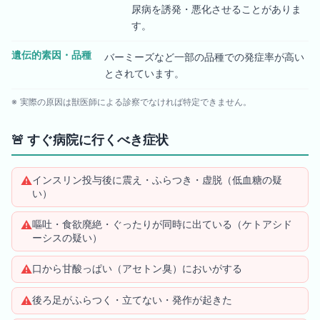
尿病を誘発・悪化させることがありま
す。
遺伝的素因・品種
バーミーズなど一部の品種での発症率が高い
とされています。
※ 実際の原因は獣医師による診察でなければ特定できません。
🚨
すぐ病院に行くべき症状
⚠️
インスリン投与後に震え・ふらつき・虚脱（低血糖の疑
い）
⚠️
嘔吐・食欲廃絶・ぐったりが同時に出ている（ケトアシド
ーシスの疑い）
⚠️
口から甘酸っぱい（アセトン臭）においがする
⚠️
後ろ足がふらつく・立てない・発作が起きた