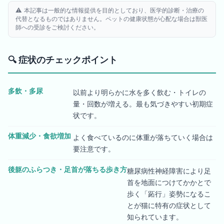
⚠️ 本記事は一般的な情報提供を目的としており、医学的診断・治療の
代替となるものではありません。ペットの健康状態が心配な場合は獣医
師への受診をご検討ください。
🔍
症状のチェックポイント
多飲・多尿
以前より明らかに水を多く飲む・トイレの
量・回数が増える。最も気づきやすい初期症
状です。
体重減少・食欲増加
よく食べているのに体重が落ちていく場合は
要注意です。
後躯のふらつき・足首が落ちる歩き方
糖尿病性神経障害により足
首を地面につけてかかとで
歩く「跖行」姿勢になるこ
とが猫に特有の症状として
知られています。