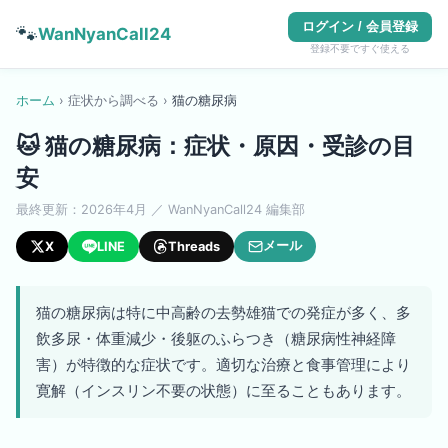
ログイン / 会員登録
🐾
WanNyanCall24
登録不要ですぐ使える
ホーム
›
症状から調べる
›
猫
の
糖尿病
🐱
猫の糖尿病：症状・原因・受診の目
安
最終更新：
2026年4月
／ WanNyanCall24 編集部
メール
X
LINE
Threads
猫の糖尿病は特に中高齢の去勢雄猫での発症が多く、多
飲多尿・体重減少・後躯のふらつき（糖尿病性神経障
害）が特徴的な症状です。適切な治療と食事管理により
寛解（インスリン不要の状態）に至ることもあります。