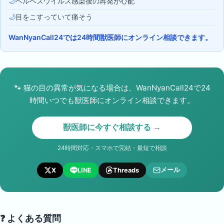
🌙
ヘルペスウイルス感染後の再発が心配
🌙
目をこすっていて痛そう
WanNyanCall24では24時間獣医師にオンライン相談できます。
🐾
猫の目の異常が気になる場合は、WanNyanCall24で24
時間いつでも獣医師にオンライン相談できます。
獣医師に今すぐ相談する →
24時間対応・スマホで完結・最短で相談
メール
X
LINE
Threads
❓ よくある質問