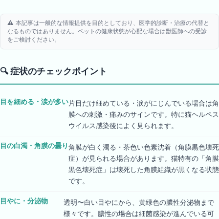
⚠️ 本記事は一般的な情報提供を目的としており、医学的診断・治療の代替と
なるものではありません。ペットの健康状態が心配な場合は獣医師への受診
をご検討ください。
🔍
症状のチェックポイント
目を細める・涙が多い
片目だけ細めている・涙がにじんでいる場合は角
膜への刺激・痛みのサインです。特に猫ヘルペス
ウイルス感染後によく見られます。
目の白濁・角膜の曇り
角膜が白く濁る・茶色い色素沈着（角膜黒色壊死
症）が見られる場合があります。猫特有の「角膜
黒色壊死症」は壊死した角膜組織が黒くなる状態
です。
目やに・分泌物
透明〜白い目やにから、黄緑色の膿性分泌物まで
様々です。膿性の場合は細菌感染が進んでいる可