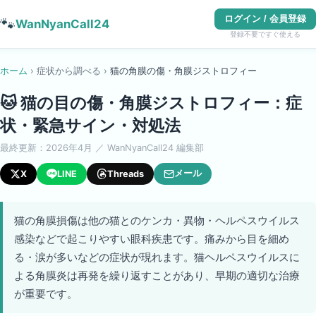
ログイン / 会員登録
🐾
WanNyanCall24
登録不要ですぐ使える
ホーム
›
症状から調べる
›
猫
の
角膜の傷・角膜ジストロフィー
🐱
猫の目の傷・角膜ジストロフィー：症
状・緊急サイン・対処法
最終更新：
2026年4月
／ WanNyanCall24 編集部
メール
X
LINE
Threads
猫の角膜損傷は他の猫とのケンカ・異物・ヘルペスウイルス
感染などで起こりやすい眼科疾患です。痛みから目を細め
る・涙が多いなどの症状が現れます。猫ヘルペスウイルスに
よる角膜炎は再発を繰り返すことがあり、早期の適切な治療
が重要です。