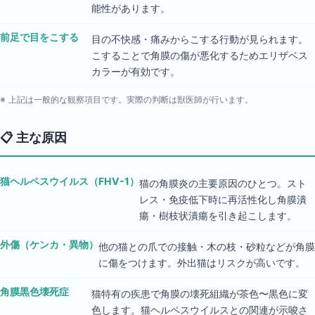
能性があります。
前足で目をこする
目の不快感・痛みからこする行動が見られます。
こすることで角膜の傷が悪化するためエリザベス
カラーが有効です。
※ 上記は一般的な観察項目です。実際の判断は獣医師が行います。
📋
主な原因
猫ヘルペスウイルス（FHV-1）
猫の角膜炎の主要原因のひとつ。スト
レス・免疫低下時に再活性化し角膜潰
瘍・樹枝状潰瘍を引き起こします。
外傷（ケンカ・異物）
他の猫との爪での接触・木の枝・砂粒などが角膜
に傷をつけます。外出猫はリスクが高いです。
角膜黒色壊死症
猫特有の疾患で角膜の壊死組織が茶色〜黒色に変
色します。猫ヘルペスウイルスとの関連が示唆さ