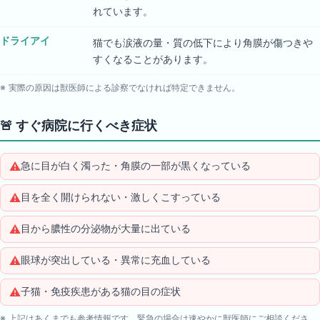
れています。
ドライアイ
猫でも涙液の量・質の低下により角膜が傷つきや
すくなることがあります。
※ 実際の原因は獣医師による診察でなければ特定できません。
🚨
すぐ病院に行くべき症状
⚠️
急に目が白く濁った・角膜の一部が黒くなっている
⚠️
目を全く開けられない・激しくこすっている
⚠️
目から膿性の分泌物が大量に出ている
⚠️
眼球が突出している・異常に充血している
⚠️
子猫・免疫疾患がある猫の目の症状
※ 上記はあくまでも参考情報です。緊急の場合は速やかに獣医師にご相談くださ